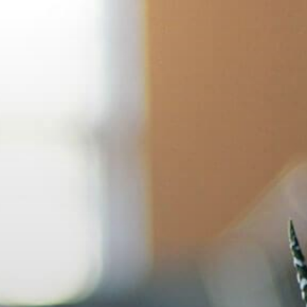
コ
ン
テ
ン
ツ
へ
ス
キ
ッ
プ